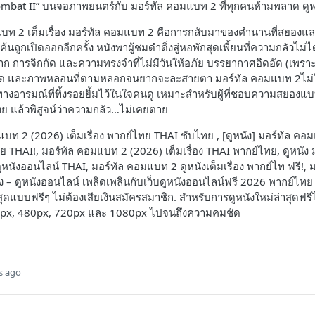
mbat II” บนจอภาพยนตร์กับ มอร์ทัล คอมแบท 2 ที่ทุกคนห้ามพลาด ดู
แบท 2 เต็มเรื่อง มอร์ทัล คอมแบท 2 คือการกลับมาของตำนานที่สยองและ
ูกเปิดออกอีกครั้ง หนังพาผู้ชมดำดิ่งสู่หอพักสุดเพี้ยนที่ความกลัวไม่ได
ปาก การจิกกัด และความทรงจำที่ไม่มีวันให้อภัย บรรยากาศอึดอัด (เพรา
มืด และภาพหลอนที่ตามหลอกจนยากจะละสายตา มอร์ทัล คอมแบท 2ไม่ใช
ารมณ์ที่ทิ้งรอยยิ้มไว้ในใจคนดู เหมาะสำหรับผู้ที่ชอบความสยองแบบส
ย แล้วพิสูจน์ว่าความกลัว…ไม่เคยตาย
มแบท 2 (2026) เต็มเรื่อง พากย์ไทย THAI ซับไทย , [ดูหนัง] มอร์ทัล 
ย THAI!, มอร์ทัล คอมแบท 2 (2026) เต็มเรื่อง THAI พากย์ไทย, ดูหนัง
 ดูหนังออนไลน์ THAI, มอร์ทัล คอมแบท 2 ดูหนังเต็มเรื่อง พากย์ไท ฟรี!
 – ดูหนังออนไลน์ เพลิดเพลินกับเว็บดูหนังออนไลน์ฟรี 2026 พากย์ไทย /
ดแบบฟรีๆ ไม่ต้องเสียเงินสมัครสมาชิก. สำหรับการดูหนังใหม่ล่าสุดฟร
360px, 480px, 720px และ 1080px ไปจนถึงความคมชัด
s ago